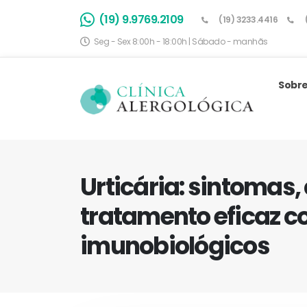
(19) 9.9769.2109
(19) 3233.4416
Seg - Sex 8:00h - 18:00h | Sábado - manhãs
Sobre
Urticária: sintomas,
tratamento eficaz 
imunobiológicos