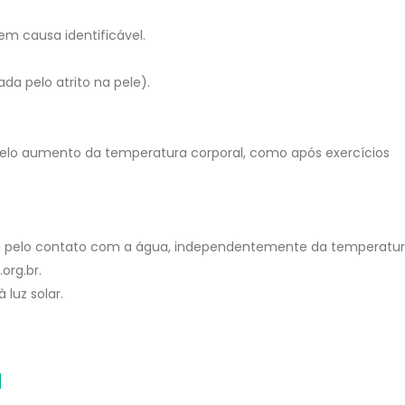
tem causa identificável.
da pelo atrito na pele).
lo aumento da temperatura corporal, como após exercícios
 pelo contato com a água, independentemente da temperatur
org.br.
 luz solar.
a