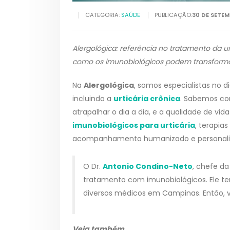
CATEGORIA:
SAÚDE
PUBLICAÇÃO:
30 DE SETEM
Alergológica: referência no tratamento da u
como os imunobiológicos podem transformar
Na
Alergológica
, somos especialistas no 
incluindo a
urticária crônica
. Sabemos com
atrapalhar o dia a dia, e a qualidade de vi
imunobiológicos para urticária
, terapia
acompanhamento humanizado e personaliza
O Dr.
Antonio Condino-Neto
, chefe da
tratamento com imunobiológicos. Ele 
diversos médicos em Campinas. Então, 
Veja também