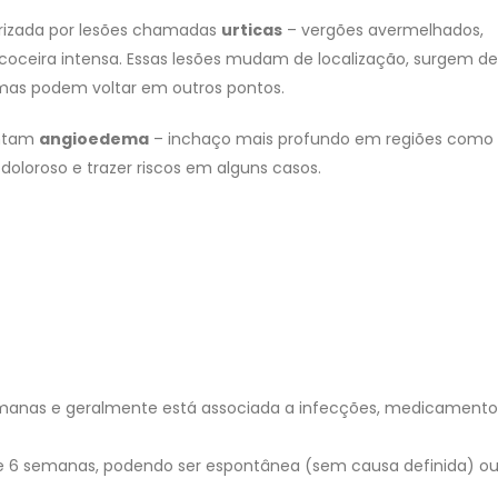
rizada por lesões chamadas
urticas
– vergões avermelhados,
ceira intensa. Essas lesões mudam de localização, surgem de
mas podem voltar em outros pontos.
entam
angioedema
– inchaço mais profundo em regiões como
 doloroso e trazer riscos em alguns casos.
emanas e geralmente está associada a infecções, medicamento
 de 6 semanas, podendo ser espontânea (sem causa definida) o