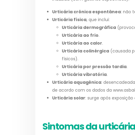
Urticária crônica espontânea
: não 
Urticária física
, que inclui:
Urticária dermográfica
(provoca
Urticária ao frio
.
Urticária ao calor
.
Urticária colinérgica
(causada pe
físicos).
Urticária por pressão tardia
.
Urticária vibratória
.
Urticária aquagênica
: desencadeada
de acordo com os dados da www.asbai.
Urticária solar
: surge após exposição à
Sintomas da urticári