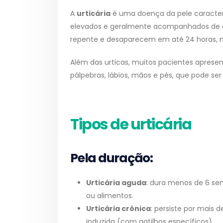
A
urticária
é uma doença da pele caracte
elevados e geralmente acompanhados de co
repente e desaparecem em até 24 horas, 
Além das urticas, muitos pacientes apres
pálpebras, lábios, mãos e pés, que pode ser
Tipos de urticária
Pela duração:
Urticária aguda
: dura menos de 6 s
ou alimentos.
Urticária crônica
: persiste por mais
induzida (com gatilhos específicos).