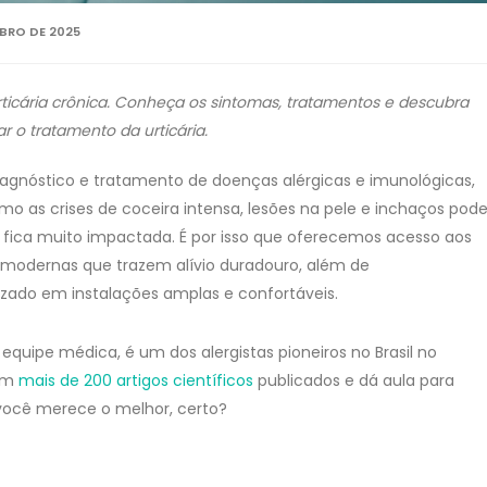
BRO DE 2025
rticária crônica. Conheça os sintomas, tratamentos e descubra
 o tratamento da urticária.
diagnóstico e tratamento de doenças alérgicas e imunológicas,
o as crises de coceira intensa, lesões na pele e inchaços po
da fica muito impactada. É por isso que oferecemos acesso aos
s modernas que trazem alívio duradouro, além de
do em instalações amplas e confortáveis.
 equipe médica, é um dos alergistas pioneiros no Brasil no
tem
mais de 200 artigos científicos
publicados e dá aula para
você merece o melhor, certo?