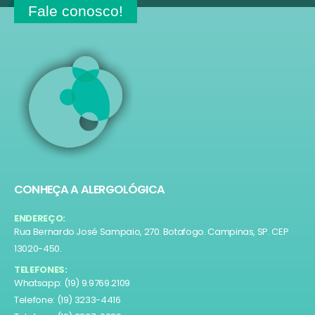
Fale conosco!
CONHEÇA A ALERGOLÓGICA
ENDEREÇO:
Rua Bernardo José Sampaio, 270. Botafogo. Campinas, SP. CEP
13020-450.
TELEFONES:
Whatsapp: (19) 9.9769.2109
Telefone: (19) 3233-4416