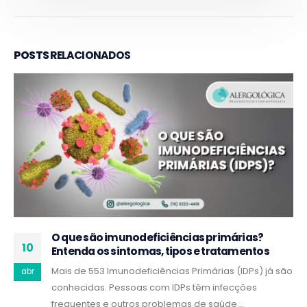
POSTS
RELACIONADOS
Tratamentos para doenças reumatológicas
25
graves
Conheça as doenças reumatológicas tratadas com
nov
imunobiológicos na Alergológica, assim como os
benefícios trazidos pela infusão destes