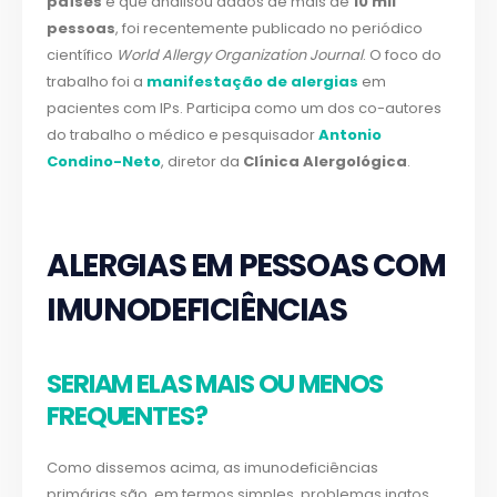
países
e que analisou dados de mais de
10 mil
pessoas
, foi recentemente publicado no periódico
científico
World Allergy Organization Journal
. O foco do
trabalho foi a
manifestação de alergias
em
pacientes com IPs. Participa como um dos co-autores
do trabalho o médico e pesquisador
Antonio
Condino-Neto
, diretor da
Clínica Alergológica
.
ALERGIAS EM PESSOAS COM
IMUNODEFICIÊNCIAS
SERIAM ELAS MAIS OU MENOS
FREQUENTES?
Como dissemos acima, as imunodeficiências
primárias são, em termos simples, problemas inatos