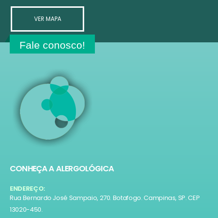
VER MAPA
Fale conosco!
CONHEÇA A ALERGOLÓGICA
ENDEREÇO:
Rua Bernardo José Sampaio, 270. Botafogo. Campinas, SP. CEP
13020-450.