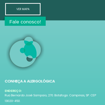
VER MAPA
Fale conosco!
CONHEÇA A ALERGOLÓGICA
ENDEREÇO:
Rua Bernardo José Sampaio, 270. Botafogo. Campinas, SP. CEP
13020-450.