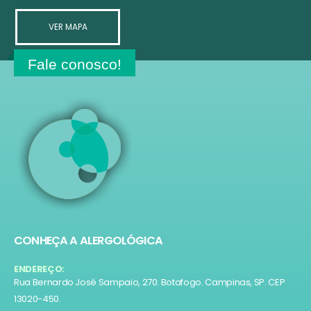
VER MAPA
Fale conosco!
CONHEÇA A ALERGOLÓGICA
ENDEREÇO:
Rua Bernardo José Sampaio, 270. Botafogo. Campinas, SP. CEP
13020-450.