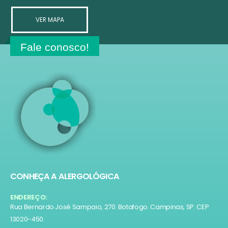
VER MAPA
Fale conosco!
CONHEÇA A ALERGOLÓGICA
ENDEREÇO:
Rua Bernardo José Sampaio, 270. Botafogo. Campinas, SP. CEP
13020-450.