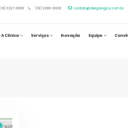
(19) 3237.0089
(19) 3289-8638
contato@alergologica.com.br
 A Clínica
Serviços
Inovação
Equipe
Convê