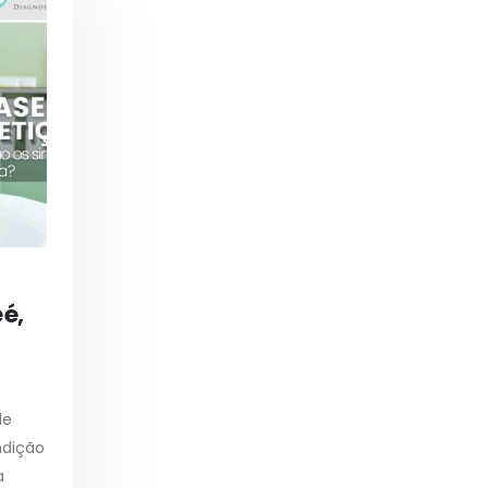
 é,
de
ndição
a