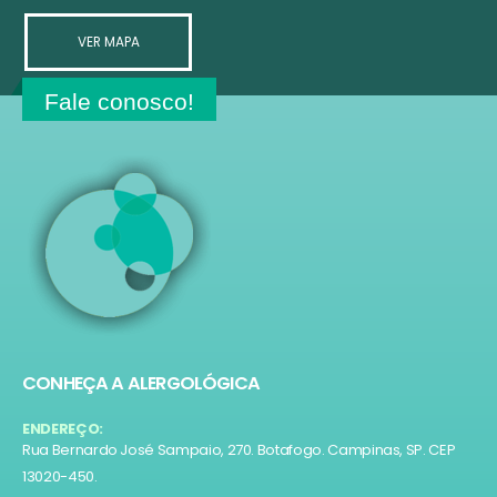
VER MAPA
Fale conosco!
CONHEÇA A ALERGOLÓGICA
ENDEREÇO:
Rua Bernardo José Sampaio, 270. Botafogo. Campinas, SP. CEP
13020-450.