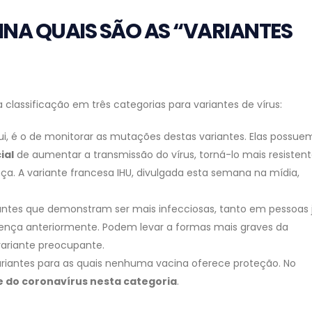
NA QUAIS SÃO AS “VARIANTES
lassificação em três categorias para variantes de vírus:
 aqui, é o de monitorar as mutações destas variantes. Elas possue
ial
de aumentar a transmissão do vírus, torná-lo mais resisten
a. A variante francesa IHU, divulgada esta semana na mídia,
iantes que demonstram ser mais infecciosas, tanto em pessoas 
nça anteriormente. Podem levar a formas mais graves da
ariante preocupante.
variantes para as quais nenhuma vacina oferece proteção. No
 do coronavírus nesta categoria
.