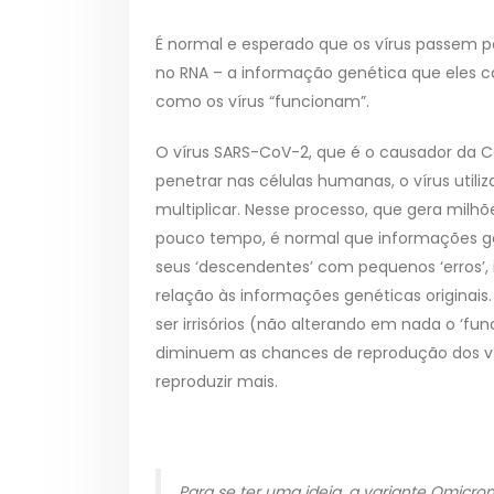
É normal e esperado que os vírus passem p
no RNA – a informação genética que eles
como os vírus “funcionam”.
O vírus SARS-CoV-2, que é o causador da C
penetrar nas células humanas, o vírus utili
multiplicar. Nesse processo, que gera milhõ
pouco tempo, é normal que informações ge
seus ‘descendentes’ com pequenos ‘erros’, 
relação às informações genéticas originais
ser irrisórios (não alterando em nada o ‘fu
diminuem as chances de reprodução dos víru
reproduzir mais.
Para se ter uma ideia, a variante Omicr