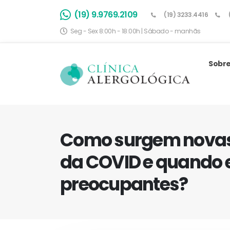
(19) 9.9769.2109
(19) 3233.4416
Seg - Sex 8:00h - 18:00h | Sábado - manhãs
Sobre
Como surgem novas
da COVID e quando 
preocupantes?