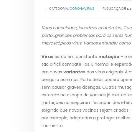
CATEGORIA:
CORONAVÍRUS
PUBLICAÇÃO:
5 DE
Voos cancelados, incerteza econômica, Carn
porto…grandes problemas para os seres hu
microscópicos vírus. Vamos entender como i
Vírus
estão em constante
mutação
– e e
tão difícil combatê-los. É normal e esper
em novas
variantes
dos vírus originais. A
perigosa para nós. Parte delas poderá apen
sem causar graves doenças. Outras mutaç
estarem no escopo de vacinas já existentes.
mutações conseguirem ‘escapar’ dos efeito
exigindo que novas vacinas sejam criadas 
por exemplo, adaptadas a proteger melhor 
momento.