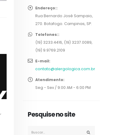
Endereço::
Rua Bernardo José Sampaio,
270. Botafogo. Campinas, SP.
Telefones::
(19) 3233.4416, (19) 3237.0089,
(19) 9.9769.2109
E-mail:
contato@alergologica.com.br
Atendimento:
Seg - Sex / 9:00 AM - 6:00 PM
e
,
Pesquise no site