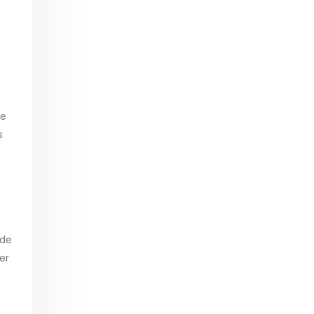
te
s
 de
er