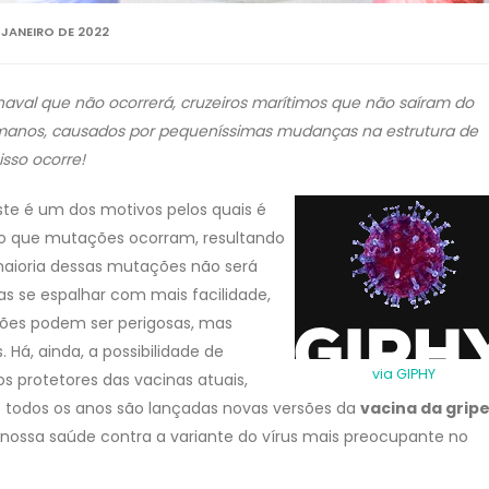
 JANEIRO DE 2022
aval que não ocorrerá, cruzeiros marítimos que não saíram do
manos, causados por pequeníssimas mudanças na estrutura de
sso ocorre!
ste é um dos motivos pelos quais é
ado que mutações ocorram, resultando
 maioria dessas mutações não será
as se espalhar com mais facilidade,
ões podem ser perigosas, mas
 Há, ainda, a possibilidade de
via GIPHY
s protetores das vacinas atuais,
– todos os anos são lançadas novas versões da
vacina da grip
nossa saúde contra a variante do vírus mais preocupante no