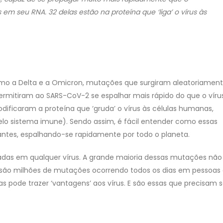
 em seu RNA. 32 delas estão na proteína que ‘liga’ o vírus às
omo a Delta e a Omicron, mutações que surgiram aleatoriamen
permitiram ao SARS-CoV-2 se espalhar mais rápido do que o víru
odificaram a proteína que ‘gruda’ o vírus às células humanas,
elo sistema imune). Sendo assim, é fácil entender como essas
ntes, espalhando-se rapidamente por todo o planeta.
das em qualquer vírus. A grande maioria dessas mutações não
 são milhões de mutações ocorrendo todos os dias em pessoas
 pode trazer ‘vantagens’ aos vírus. E são essas que precisam s