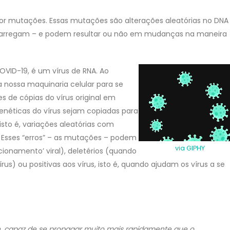
or mutações. Essas mutações são alterações aleatórias no DNA
 carregam – e podem resultar ou não em mudanças na maneira
OVID-19, é um vírus de RNA. Ao
za nossa maquinaria celular para se
es de cópias do vírus original em
néticas do vírus sejam copiadas para
isto é, variações aleatórias com
. Esses “erros” – as mutações – podem
via GIPHY
ncionamento’ viral), deletérios (quando
s) ou positivas aos vírus, isto é, quando ajudam os vírus a se
on, capaz de se propagar muito mais rapidamente que o