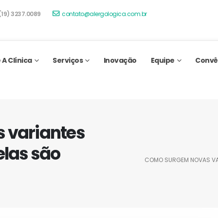
(19) 3237.0089
contato@alergologica.com.br
 A Clínica
Serviços
Inovação
Equipe
Convê
 variantes
elas são
COMO SURGEM NOVAS VAR