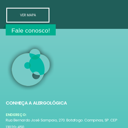
VER MAPA
Fale conosco!
CONHEÇA A ALERGOLÓGICA
ENDEREÇO:
Rua Bernardo José Sampaio, 270. Botafogo. Campinas, SP. CEP
13020-450.