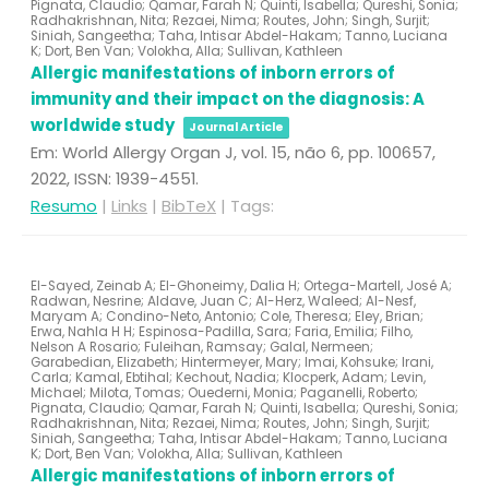
Pignata, Claudio; Qamar, Farah N; Quinti, Isabella; Qureshi, Sonia;
Radhakrishnan, Nita; Rezaei, Nima; Routes, John; Singh, Surjit;
Siniah, Sangeetha; Taha, Intisar Abdel-Hakam; Tanno, Luciana
K; Dort, Ben Van; Volokha, Alla; Sullivan, Kathleen
Allergic manifestations of inborn errors of
immunity and their impact on the diagnosis: A
worldwide study
Journal Article
Em:
World Allergy Organ J,
vol. 15,
não 6,
pp. 100657,
2022
,
ISSN: 1939-4551
.
Resumo
|
Links
|
BibTeX
|
Tags:
El-Sayed, Zeinab A; El-Ghoneimy, Dalia H; Ortega-Martell, José A;
Radwan, Nesrine; Aldave, Juan C; Al-Herz, Waleed; Al-Nesf,
Maryam A; Condino-Neto, Antonio; Cole, Theresa; Eley, Brian;
Erwa, Nahla H H; Espinosa-Padilla, Sara; Faria, Emilia; Filho,
Nelson A Rosario; Fuleihan, Ramsay; Galal, Nermeen;
Garabedian, Elizabeth; Hintermeyer, Mary; Imai, Kohsuke; Irani,
Carla; Kamal, Ebtihal; Kechout, Nadia; Klocperk, Adam; Levin,
Michael; Milota, Tomas; Ouederni, Monia; Paganelli, Roberto;
Pignata, Claudio; Qamar, Farah N; Quinti, Isabella; Qureshi, Sonia;
Radhakrishnan, Nita; Rezaei, Nima; Routes, John; Singh, Surjit;
Siniah, Sangeetha; Taha, Intisar Abdel-Hakam; Tanno, Luciana
K; Dort, Ben Van; Volokha, Alla; Sullivan, Kathleen
Allergic manifestations of inborn errors of