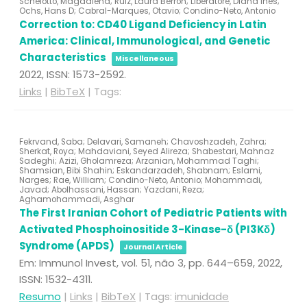
Schelotto, Magdalena; Ruiz, Laura Berrón; Liberatore, Diana Inés;
Ochs, Hans D; Cabral-Marques, Otavio; Condino-Neto, Antonio
Correction to: CD40 Ligand Deficiency in Latin
America: Clinical, Immunological, and Genetic
Characteristics
Miscellaneous
2022
,
ISSN: 1573-2592
.
Links
|
BibTeX
|
Tags:
Fekrvand, Saba; Delavari, Samaneh; Chavoshzadeh, Zahra;
Sherkat, Roya; Mahdaviani, Seyed Alireza; Shabestari, Mahnaz
Sadeghi; Azizi, Gholamreza; Arzanian, Mohammad Taghi;
Shamsian, Bibi Shahin; Eskandarzadeh, Shabnam; Eslami,
Narges; Rae, William; Condino-Neto, Antonio; Mohammadi,
Javad; Abolhassani, Hassan; Yazdani, Reza;
Aghamohammadi, Asghar
The First Iranian Cohort of Pediatric Patients with
Activated Phosphoinositide 3-Kinase-δ (PI3Kδ)
Syndrome (APDS)
Journal Article
Em:
Immunol Invest,
vol. 51,
não 3,
pp. 644–659,
2022
,
ISSN: 1532-4311
.
Resumo
|
Links
|
BibTeX
|
Tags:
imunidade