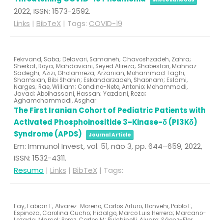
2022
,
ISSN: 1573-2592
.
Links
|
BibTeX
|
Tags:
COVID-19
Fekrvand, Saba; Delavari, Samaneh; Chavoshzadeh, Zahra;
Sherkat, Roya; Mahdaviani, Seyed Alireza; Shabestari, Mahnaz
Sadeghi; Azizi, Gholamreza; Arzanian, Mohammad Taghi;
Shamsian, Bibi Shahin; Eskandarzadeh, Shabnam; Eslami,
Narges; Rae, William; Condino-Neto, Antonio; Mohammadi,
Javad; Abolhassani, Hassan; Yazdani, Reza;
Aghamohammadi, Asghar
The First Iranian Cohort of Pediatric Patients with
Activated Phosphoinositide 3-Kinase-δ (PI3Kδ)
Syndrome (APDS)
Journal Article
Em:
Immunol Invest,
vol. 51,
não 3,
pp. 644–659,
2022
,
ISSN: 1532-4311
.
Resumo
|
Links
|
BibTeX
|
Tags:
Fay, Fabian F; Alvarez-Moreno, Carlos Arturo; Bonvehi, Pablo E;
Espinoza, Carolina Cucho; Hidalgo, Marco Luis Herrera; Marcano-