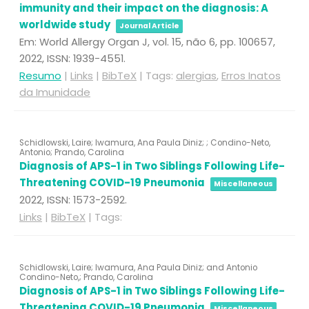
immunity and their impact on the diagnosis: A
worldwide study
Journal Article
Em:
World Allergy Organ J,
vol. 15,
não 6,
pp. 100657,
2022
,
ISSN: 1939-4551
.
Resumo
|
Links
|
BibTeX
|
Tags:
alergias
,
Erros Inatos
da Imunidade
Schidlowski, Laire; Iwamura, Ana Paula Diniz; ; Condino-Neto,
Antonio; Prando, Carolina
Diagnosis of APS-1 in Two Siblings Following Life-
Threatening COVID-19 Pneumonia
Miscellaneous
2022
,
ISSN: 1573-2592
.
Links
|
BibTeX
|
Tags:
Schidlowski, Laire; Iwamura, Ana Paula Diniz; and Antonio
Condino-Neto,; Prando, Carolina
Diagnosis of APS-1 in Two Siblings Following Life-
Threatening COVID-19 Pneumonia
Miscellaneous