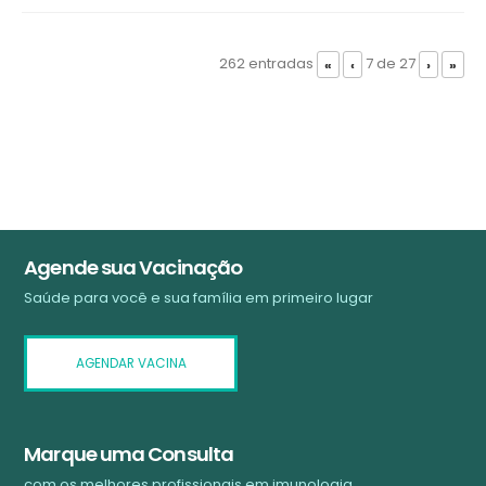
262 entradas
7 de 27
«
‹
›
»
Agende sua Vacinação
Saúde para você e sua família em primeiro lugar
AGENDAR VACINA
Marque uma Consulta
com os melhores profissionais em imunologia