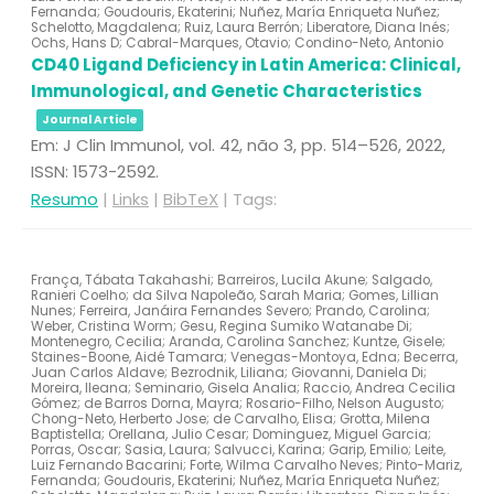
Fernanda; Goudouris, Ekaterini; Nuñez, María Enriqueta Nuñez;
Schelotto, Magdalena; Ruiz, Laura Berrón; Liberatore, Diana Inés;
Ochs, Hans D; Cabral-Marques, Otavio; Condino-Neto, Antonio
CD40 Ligand Deficiency in Latin America: Clinical,
Immunological, and Genetic Characteristics
Journal Article
Em:
J Clin Immunol,
vol. 42,
não 3,
pp. 514–526,
2022
,
ISSN: 1573-2592
.
Resumo
|
Links
|
BibTeX
|
Tags:
França, Tábata Takahashi; Barreiros, Lucila Akune; Salgado,
Ranieri Coelho; da Silva Napoleão, Sarah Maria; Gomes, Lillian
Nunes; Ferreira, Janáira Fernandes Severo; Prando, Carolina;
Weber, Cristina Worm; Gesu, Regina Sumiko Watanabe Di;
Montenegro, Cecilia; Aranda, Carolina Sanchez; Kuntze, Gisele;
Staines-Boone, Aidé Tamara; Venegas-Montoya, Edna; Becerra,
Juan Carlos Aldave; Bezrodnik, Liliana; Giovanni, Daniela Di;
Moreira, Ileana; Seminario, Gisela Analia; Raccio, Andrea Cecilia
Gómez; de Barros Dorna, Mayra; Rosario-Filho, Nelson Augusto;
Chong-Neto, Herberto Jose; de Carvalho, Elisa; Grotta, Milena
Baptistella; Orellana, Julio Cesar; Dominguez, Miguel Garcia;
Porras, Oscar; Sasia, Laura; Salvucci, Karina; Garip, Emilio; Leite,
Luiz Fernando Bacarini; Forte, Wilma Carvalho Neves; Pinto-Mariz,
Fernanda; Goudouris, Ekaterini; Nuñez, María Enriqueta Nuñez;