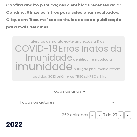
Confira abaixo publicações científicas recentes do dr.
Condino. Utilize os filtros para selecionar resultados.
Clique em 'Resumo' sob os títulos de cada publicação
para mais detalhes.
alergias
asma
ataxia-telangiectasia
Brasil
COVID-19
Erros Inatos da
Imunidade
genética
hematologia
imunidade
nutrição
pneumonia
recém-
nascidos
SCID
telômeros
TRECs/KRECs
Zika
262 entradas
7 de 27
«
‹
›
»
2022