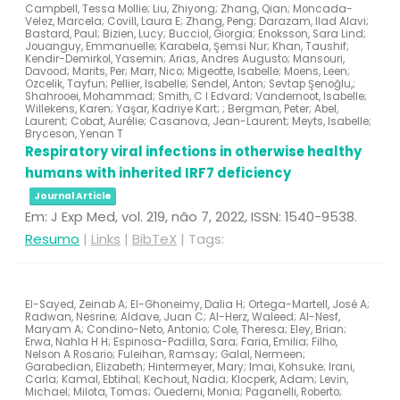
Campbell, Tessa Mollie; Liu, Zhiyong; Zhang, Qian; Moncada-
Velez, Marcela; Covill, Laura E; Zhang, Peng; Darazam, Ilad Alavi;
Bastard, Paul; Bizien, Lucy; Bucciol, Giorgia; Enoksson, Sara Lind;
Jouanguy, Emmanuelle; Karabela, Şemsi Nur; Khan, Taushif;
Kendir-Demirkol, Yasemin; Arias, Andres Augusto; Mansouri,
Davood; Marits, Per; Marr, Nico; Migeotte, Isabelle; Moens, Leen;
Ozcelik, Tayfun; Pellier, Isabelle; Sendel, Anton; Sevtap Şenoğlu,;
Shahrooei, Mohammad; Smith, C I Edvard; Vandernoot, Isabelle;
Willekens, Karen; Yaşar, Kadriye Kart; ; Bergman, Peter; Abel,
Laurent; Cobat, Aurélie; Casanova, Jean-Laurent; Meyts, Isabelle;
Bryceson, Yenan T
Respiratory viral infections in otherwise healthy
humans with inherited IRF7 deficiency
Journal Article
Em:
J Exp Med,
vol. 219,
não 7,
2022
,
ISSN: 1540-9538
.
Resumo
|
Links
|
BibTeX
|
Tags:
El-Sayed, Zeinab A; El-Ghoneimy, Dalia H; Ortega-Martell, José A;
Radwan, Nesrine; Aldave, Juan C; Al-Herz, Waleed; Al-Nesf,
Maryam A; Condino-Neto, Antonio; Cole, Theresa; Eley, Brian;
Erwa, Nahla H H; Espinosa-Padilla, Sara; Faria, Emilia; Filho,
Nelson A Rosario; Fuleihan, Ramsay; Galal, Nermeen;
Garabedian, Elizabeth; Hintermeyer, Mary; Imai, Kohsuke; Irani,
Carla; Kamal, Ebtihal; Kechout, Nadia; Klocperk, Adam; Levin,
Michael; Milota, Tomas; Ouederni, Monia; Paganelli, Roberto;