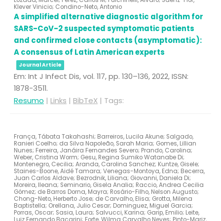
Lozada, Marcel; Perez, Carlos M; Pulchinelli, Alvaro; Sáenz-Flor,
Klever Vinicio; Condino-Neto, Antonio
A simplified alternative diagnostic algorithm for
SARS-CoV-2 suspected symptomatic patients
and confirmed close contacts (asymptomatic):
A consensus of Latin American experts
Journal Article
Em:
Int J Infect Dis,
vol. 117,
pp. 130–136,
2022
,
ISSN:
1878-3511
.
Resumo
|
Links
|
BibTeX
|
Tags:
França, Tábata Takahashi; Barreiros, Lucila Akune; Salgado,
Ranieri Coelho; da Silva Napoleão, Sarah Maria; Gomes, Lillian
Nunes; Ferreira, Janáira Fernandes Severo; Prando, Carolina;
Weber, Cristina Worm; Gesu, Regina Sumiko Watanabe Di;
Montenegro, Cecilia; Aranda, Carolina Sanchez; Kuntze, Gisele;
Staines-Boone, Aidé Tamara; Venegas-Montoya, Edna; Becerra,
Juan Carlos Aldave; Bezrodnik, Liliana; Giovanni, Daniela Di;
Moreira, Ileana; Seminario, Gisela Analia; Raccio, Andrea Cecilia
Gómez; de Barros Dorna, Mayra; Rosário-Filho, Nelson Augusto;
Chong-Neto, Herberto Jose; de Carvalho, Elisa; Grotta, Milena
Baptistella; Orellana, Julio Cesar; Dominguez, Miguel Garcia;
Porras, Oscar; Sasia, Laura; Salvucci, Karina; Garip, Emilio; Leite,
Luiz Fernando Bacarini; Forte, Wilma Carvalho Neves; Pinto-Mariz,